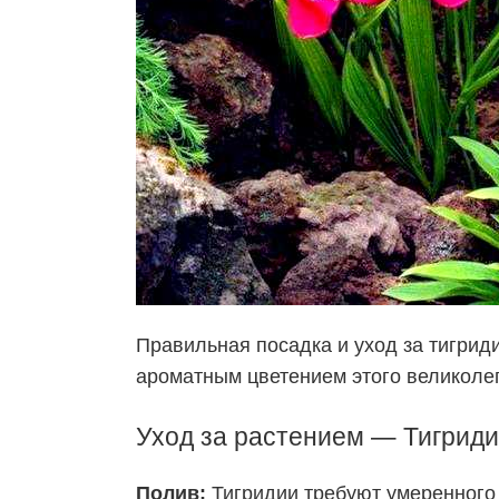
Правильная посадка и
уход
за тигрид
ароматным цветением этого великолеп
Уход
за растением —
Тигриди
Полив:
Тигридии требуют умеренного 