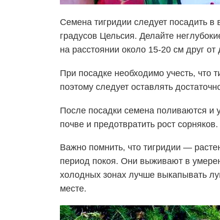
Семена тигридии следует посадить в в
градусов Цельсия
. Делайте неглубоки
на расстоянии около 15-20 см друг от 
При посадке необходимо учесть, что т
поэтому следует оставлять достаточн
После посадки семена поливаются и у
почве и предотвратить рост сорняков.
Важно помнить, что тигридии — расте
период покоя. Они выживают в умерен
холодных зонах лучше выкапывать лук
месте.