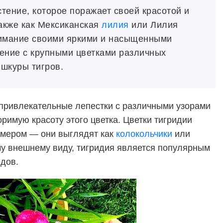
тение, которое поражает своей красотой и
акже как Мексиканская
лилия
или Лилия
нимание своими яркими и насыщенными
тение с крупными цветками различных
 шкуры тигров.
 привлекательные лепестки с различными узорами
римую красоту этого цветка. Цветки тигридии
змером — они выглядят как
колокольчики
или
му внешнему виду,
тигридия
является популярным
дов.