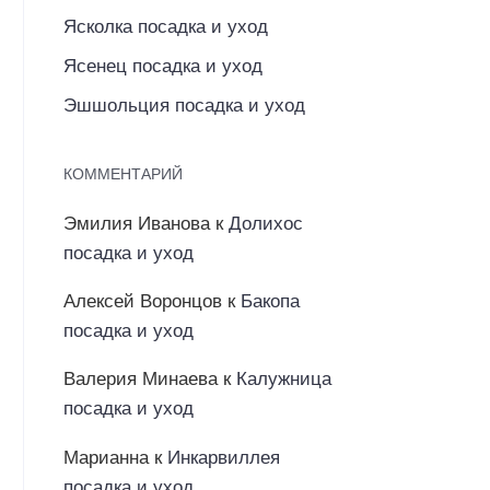
Ясколка посадка и уход
Ясенец посадка и уход
Эшшольция посадка и уход
КОММЕНТАРИЙ
Эмилия Иванова
к
Долихос
посадка и уход
Алексей Воронцов
к
Бакопа
посадка и уход
Валерия Минаева
к
Калужница
посадка и уход
Марианна
к
Инкарвиллея
посадка и уход