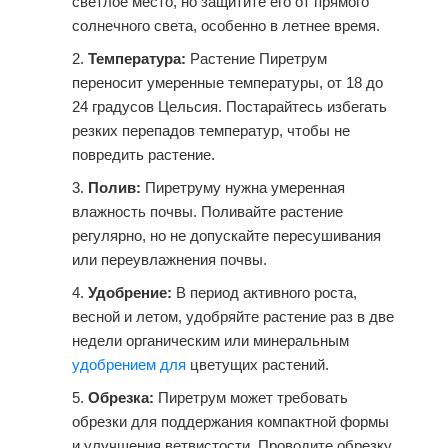
светлое место, но защитите его от прямого
солнечного света, особенно в летнее время.
Температура:
Растение Пиретрум
переносит умеренные температуры, от 18 до
24 градусов Цельсия. Постарайтесь избегать
резких перепадов температур, чтобы не
повредить растение.
Полив:
Пиретруму нужна умеренная
влажность почвы. Поливайте растение
регулярно, но не допускайте пересушивания
или переувлажнения почвы.
Удобрение:
В период активного роста,
весной и летом, удобряйте растение раз в две
недели органическим или минеральным
удобрением для
цветущих растений.
Обрезка:
Пиретрум
может требовать
обрезки для поддержания компактной формы
и улучшения ветвистости. Проводите обрезку