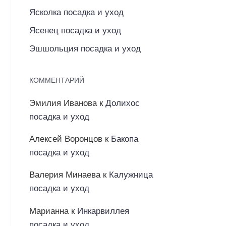
Ясколка посадка и уход
Ясенец посадка и уход
Эшшольция посадка и уход
КОММЕНТАРИЙ
Эмилия Иванова
к
Долихос
посадка и уход
Алексей Воронцов
к
Бакопа
посадка и уход
Валерия Минаева
к
Калужница
посадка и уход
Марианна
к
Инкарвиллея
посадка и уход