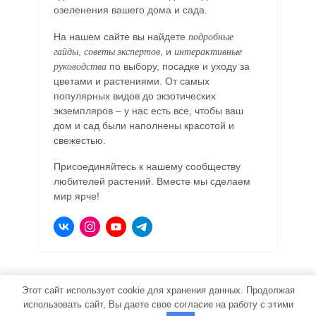
озеленения вашего дома и сада.
подробные
На нашем сайте вы найдете
гайды
советы экспертов
интерактивные
,
, и
руководства
по выбору, посадке и уходу за
цветами и растениями. От самых
популярных видов до экзотических
экземпляров – у нас есть все, чтобы ваш
дом и сад были наполнены красотой и
свежестью.
Присоединяйтесь к нашему сообществу
любителей растений. Вместе мы сделаем
мир ярче!
mir-poeta.ru ©
2026
Этот сайт использует cookie для хранения данных. Продолжая
Мир Цветов: Комнатные и Садовые Красоты
использовать сайт, Вы даете свое согласие на работу с этими