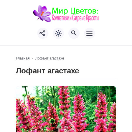
Главная
Лофант агастахе
Лофант агастахе