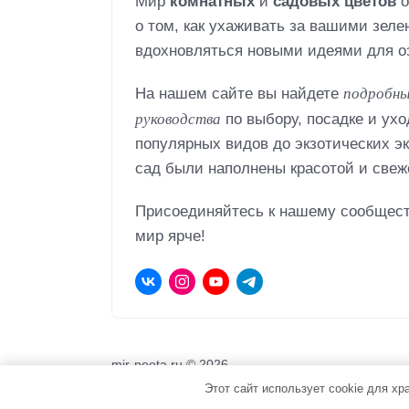
Мир
комнатных
и
садовых цветов
о
о том, как ухаживать за вашими зел
вдохновляться новыми идеями для оз
подробны
На нашем сайте вы найдете
руководства
по выбору, посадке и ух
популярных видов до экзотических эк
сад были наполнены красотой и свеж
Присоединяйтесь к нашему сообщест
мир ярче!
mir-poeta.ru ©
2026
Этот сайт использует cookie для х